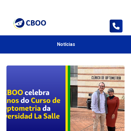
Consulta
Sua Área
Loja CBOO
Notícias