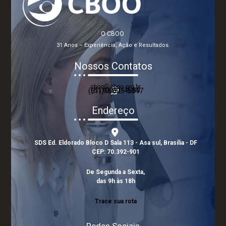
O CBOO
31 Anos – Experiência, Ação e Resultados.
Nossos Contatos
cboo@cboo.org.br
(61) 3321-4689
(61) 9 8625-6347
Endereço
SDS Ed. Eldorado Bloco D Sala 113 - Asa sul, Brasília - DF
CEP: 70.392-901
De Segunda a Sexta,
das 9h às 18h
Trace sua rota