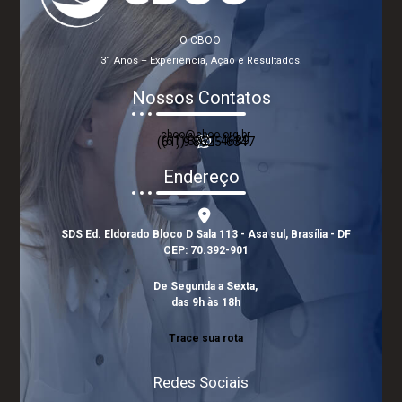
O CBOO
31 Anos – Experiência, Ação e Resultados.
Nossos Contatos
cboo@cboo.org.br
(61) 3321-4689
(61) 9 8625-6347
Endereço
SDS Ed. Eldorado Bloco D Sala 113 - Asa sul, Brasília - DF
CEP: 70.392-901
De Segunda a Sexta,
das 9h às 18h
Trace sua rota
Redes Sociais